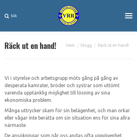
Sök
Search:
Räck ut en hand!
You are here:
Hem
blogg
Räck ut en hand!
Vi i styrelse och arbetsgrupp möts gång på gång av
desperata kamrater, bröder och systrar som uttömt
varenda upptänklig möjlighet till lösning av sina
ekonomiska problem.
Många uttrycker skam för sin belägenhet, och man orkar
eller vågar inte berätta om sin situation ens för sina allra
närmaste.
De ansökningar som når oss andas ofta uppgivenhet,