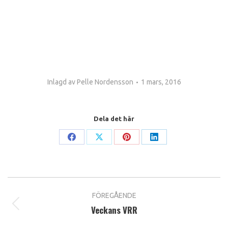
Inlagd av
Pelle Nordensson
1 mars, 2016
Dela det här
Share
Share
Share
Share
on
on
on
on
Facebook
X
Pinterest
LinkedIn
Post
FÖREGÅENDE
navigation
Veckans VRR
Previous
post: