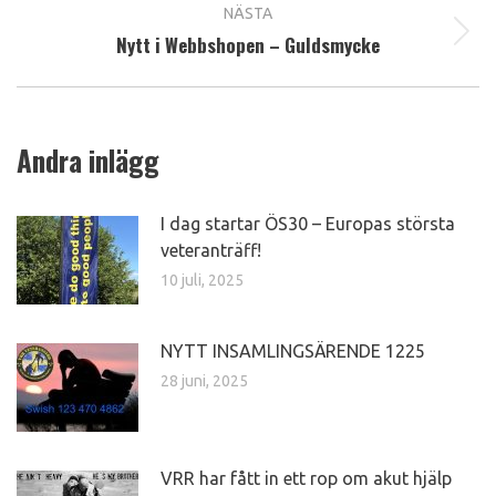
NÄSTA
Nytt i Webbshopen – Guldsmycke
Next
post:
Andra inlägg
I dag startar ÖS30 – Europas största
veteranträff!
10 juli, 2025
NYTT INSAMLINGSÄRENDE 1225
28 juni, 2025
VRR har fått in ett rop om akut hjälp