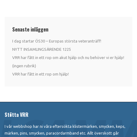
Senaste inläggen
I dag startar ÖS30 – Europas största veteranträff!
NYTT INSAMLINGSÄRENDE 1225
VRR har fått in ett rop om akut hjälp och nu behöver vi er hjälp!
(ingen rubrik)
VRR har fått in ett rop om hjälp!
Stötta VRR
I vår webbshop har ni våra eftersökta klistermärken, smycken, keps,
märken, pins, smycken, paracordarmband etc. Allt överskott går