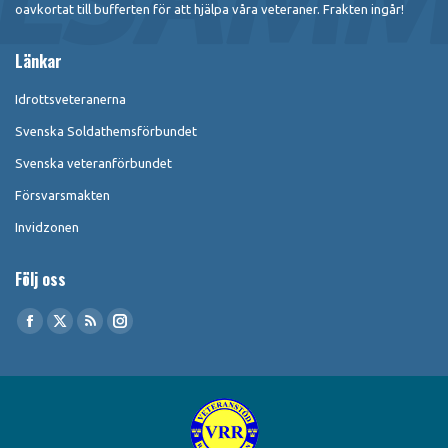
oavkortat till bufferten för att hjälpa våra veteraner. Frakten ingår!
Länkar
Idrottsveteranerna
Svenska Soldathemsförbundet
Svenska veteranförbundet
Försvarsmakten
Invidzonen
Följ oss
Find us on:
Facebook
X
Rss
Instagram
page
page
page
page
opens
opens
opens
opens
in
in
in
in
new
new
new
new