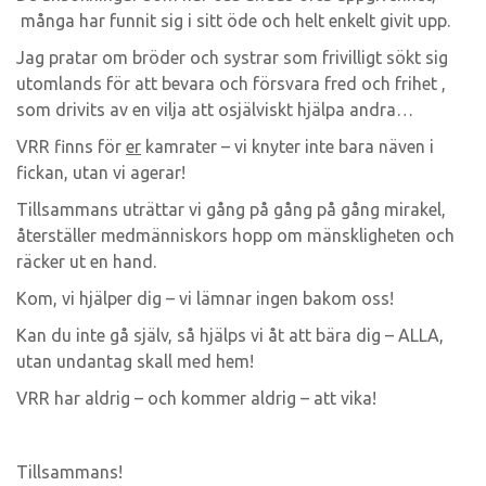
många har funnit sig i sitt öde och helt enkelt givit upp.
Jag pratar om bröder och systrar som frivilligt sökt sig
utomlands för att bevara och försvara fred och frihet ,
som drivits av en vilja att osjälviskt hjälpa andra…
VRR finns för
er
kamrater – vi knyter inte bara näven i
fickan, utan vi agerar!
Tillsammans uträttar vi gång på gång på gång mirakel,
återställer medmänniskors hopp om mänskligheten och
räcker ut en hand.
Kom, vi hjälper dig – vi lämnar ingen bakom oss!
Kan du inte gå själv, så hjälps vi åt att bära dig – ALLA,
utan undantag skall med hem!
VRR har aldrig – och kommer aldrig – att vika!
Tillsammans!