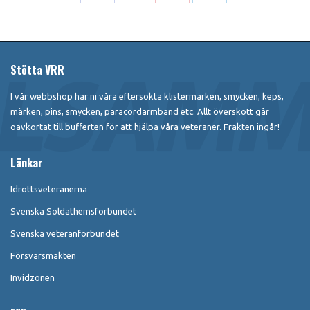
Share
Share
Share
Share
on
on
on
on
Facebook
X
Pinterest
LinkedIn
Stötta VRR
I vår webbshop har ni våra eftersökta klistermärken, smycken, keps,
märken, pins, smycken, paracordarmband etc. Allt överskott går
oavkortat till bufferten för att hjälpa våra veteraner. Frakten ingår!
Länkar
Idrottsveteranerna
Svenska Soldathemsförbundet
Svenska veteranförbundet
Försvarsmakten
Invidzonen