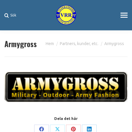
Sök
Search:
Armygross
You are here:
Hem
Partners, kunder, etc.
Armygross
Dela det här