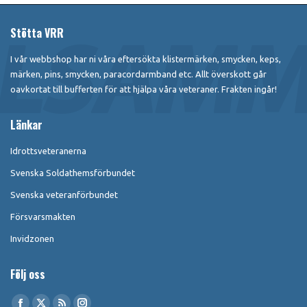
Facebook
X
Pinterest
LinkedIn
Stötta VRR
I vår webbshop har ni våra eftersökta klistermärken, smycken, keps,
märken, pins, smycken, paracordarmband etc. Allt överskott går
oavkortat till bufferten för att hjälpa våra veteraner. Frakten ingår!
Länkar
Idrottsveteranerna
Svenska Soldathemsförbundet
Svenska veteranförbundet
Försvarsmakten
Invidzonen
Följ oss
Find us on: