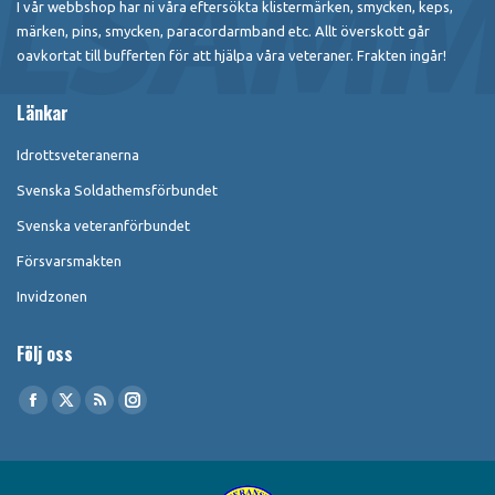
I vår webbshop har ni våra eftersökta klistermärken, smycken, keps,
märken, pins, smycken, paracordarmband etc. Allt överskott går
oavkortat till bufferten för att hjälpa våra veteraner. Frakten ingår!
Länkar
Idrottsveteranerna
Svenska Soldathemsförbundet
Svenska veteranförbundet
Försvarsmakten
Invidzonen
Följ oss
Find us on:
Facebook
X
Rss
Instagram
page
page
page
page
opens
opens
opens
opens