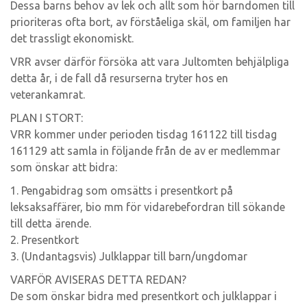
Dessa barns behov av lek och allt som hör barndomen till
prioriteras ofta bort, av förståeliga skäl, om familjen har
det trassligt ekonomiskt.
VRR avser därför försöka att vara Jultomten behjälpliga
detta år, i de fall då resurserna tryter hos en
veterankamrat.
PLAN I STORT:
VRR kommer under perioden tisdag 161122 till tisdag
161129 att samla in följande från de av er medlemmar
som önskar att bidra:
1. Pengabidrag som omsätts i presentkort på
leksaksaffärer, bio mm för vidarebefordran till sökande
till detta ärende.
2. Presentkort
3. (Undantagsvis) Julklappar till barn/ungdomar
VARFÖR AVISERAS DETTA REDAN?
De som önskar bidra med presentkort och julklappar i