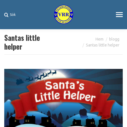
Sök
Search:
Santas little
You are here:
Hem
blogg
helper
Santas little helper