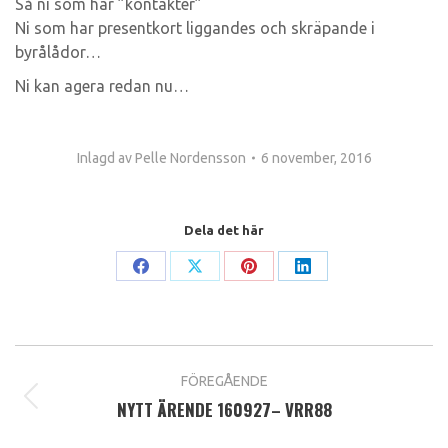
Så ni som har ”kontakter”
Ni som har presentkort liggandes och skräpande i
byrålådor…
Ni kan agera redan nu…
Inlagd av
Pelle Nordensson
6 november, 2016
Dela det här
Share
Share
Share
Share
on
on
on
on
Facebook
X
Pinterest
LinkedIn
Post
FÖREGÅENDE
navigation
NYTT ÄRENDE 160927– VRR88
Previous
post: