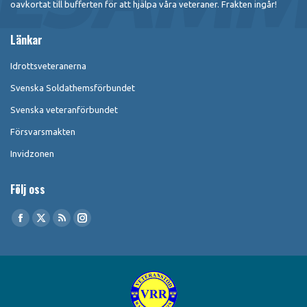
oavkortat till bufferten för att hjälpa våra veteraner. Frakten ingår!
Länkar
Idrottsveteranerna
Svenska Soldathemsförbundet
Svenska veteranförbundet
Försvarsmakten
Invidzonen
Följ oss
Find us on:
Facebook
X
Rss
Instagram
page
page
page
page
opens
opens
opens
opens
in
in
in
in
new
new
new
new