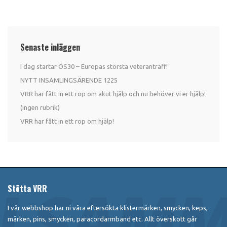
Senaste inläggen
I dag startar ÖS30 – Europas största veteranträff!
NYTT INSAMLINGSÄRENDE 1225
VRR har fått in ett rop om akut hjälp och nu behöver vi er hjälp!
(ingen rubrik)
VRR har fått in ett rop om hjälp!
Stötta VRR
I vår webbshop har ni våra eftersökta klistermärken, smycken, keps,
märken, pins, smycken, paracordarmband etc. Allt överskott går