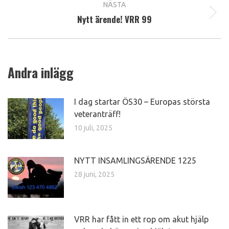
NÄSTA
Nytt ärende! VRR 99
Next
post:
Andra inlägg
I dag startar ÖS30 – Europas största
veteranträff!
10 juli, 2025
NYTT INSAMLINGSÄRENDE 1225
28 juni, 2025
VRR har fått in ett rop om akut hjälp