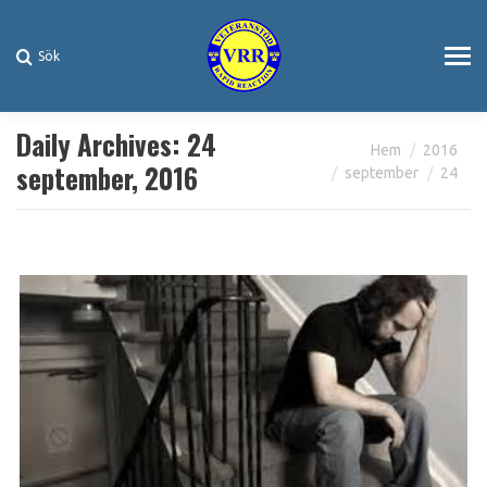
Sök
Search:
Daily Archives:
24
You are here:
Hem
2016
september, 2016
september
24