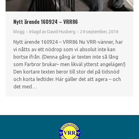
Nytt ärende 160924 – VRR86
blogg
Inlagd av
David Husberg
24 september, 2016
Nytt ärende 160924 – VRR86 Nu VRR-vänner, har
vi nåtts av ett nödrop som vi absolut inte kan
bortse ifrån. (Denna gång är texten inte så lång
som Farbror brukar– men likväl ytterst angelägen!)
Den kortare texten beror till stor del på tidsnöd
och korta ledtider. Här gäller det att agera – och
det med…