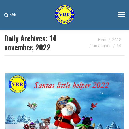
Sök
Search:
Daily Archives:
14
You are here:
Hem
2022
november, 2022
november
14