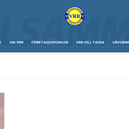
E
OM VRR
FÖRETAGSSPONSOR
VRR VILL TACKA
GÅVOBR