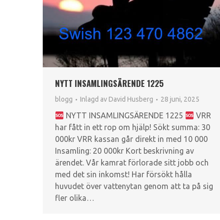
NYTT INSAMLINGSÄRENDE 1225
blogg
Inlagd av
David Husberg
28 juni, 2025
NYTT INSAMLINGSÄRENDE 1225
VRR
har fått in ett rop om hjälp! Sökt summa: 30
000kr VRR kassan går direkt in med 10 000
Insamling: 20 000kr Kort beskrivning av
ärendet. Vår kamrat förlorade sitt jobb och
med det sin inkomst! Har försökt hålla
huvudet över vattenytan genom att ta på sig
fler olika…